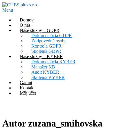
Prejsť
na
Menu
obsah
Domov
O nás
Naše služby – GDPR
Dokumentácia GDPR
Zodpovedná osoba
Kontrola GDPR
Školenia GDPR
Naše služby – KYBER
Dokumentácia KYBER
Manažér KB
Audit KYBER
Školenia KYBER
Garant
Kontakt
Môj účet
Autor
zuzana_smihovska