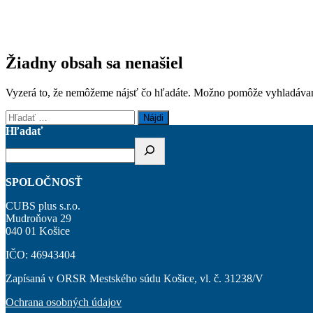
Žiadny obsah sa nenašiel
Vyzerá to, že nemôžeme nájsť čo hľadáte. Možno pomôže vyhladávan
Hľadať:
Hľadať
SPOLOČNOSŤ
CUBS plus s.r.o.
Mudroňova 29
040 01 Košice
IČO: 46943404
Zapísaná v ORSR Mestského súdu Košice, vl. č. 31238/V
Ochrana osobných údajov