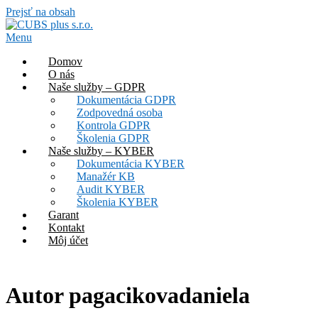
Prejsť na obsah
Menu
Domov
O nás
Naše služby – GDPR
Dokumentácia GDPR
Zodpovedná osoba
Kontrola GDPR
Školenia GDPR
Naše služby – KYBER
Dokumentácia KYBER
Manažér KB
Audit KYBER
Školenia KYBER
Garant
Kontakt
Môj účet
Autor
pagacikovadaniela