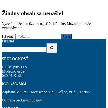
Žiadny obsah sa nenašiel
Vyzerá to, že nemôžeme nájsť čo hľadáte. Možno pomôže
vyhladávanie.
Hľadať:
Hľadať
SPOLOČNOSŤ
CUBS plus s.r.o.
Mudroňova 29
040 01 Košice
IČO: 46943404
Zapísaná v ORSR Mestského súdu Košice, vl. č. 31238/V
Ochrana osobných údajov