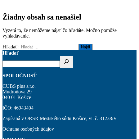
Žiadny obsah sa nenašiel
Vyzerá to, že nemôžeme nájsť čo hľadáte. Možno pomôže
vyhladávanie.
Hľadať:
Hľadať
SPOLOČNOSŤ
CUBS plus s.r.o.
Mudroňova 29
040 01 Košice
IČO: 46943404
Zapísaná v ORSR Mestského súdu Košice, vl. č. 31238/V
Ochrana osobných údajov