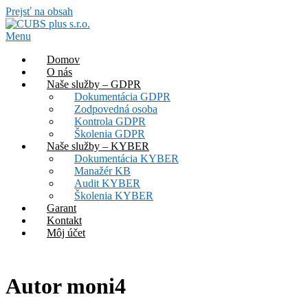
Prejsť na obsah
Menu
Domov
O nás
Naše služby – GDPR
Dokumentácia GDPR
Zodpovedná osoba
Kontrola GDPR
Školenia GDPR
Naše služby – KYBER
Dokumentácia KYBER
Manažér KB
Audit KYBER
Školenia KYBER
Garant
Kontakt
Môj účet
Autor
moni4