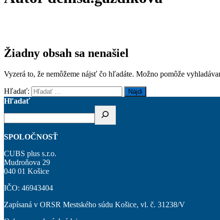
Žiadny obsah sa nenašiel
Vyzerá to, že nemôžeme nájsť čo hľadáte. Možno pomôže vyhladávan
Hľadať:
Hľadať
SPOLOČNOSŤ
CUBS plus s.r.o.
Mudroňova 29
040 01 Košice
IČO: 46943404
Zapísaná v ORSR Mestského súdu Košice, vl. č. 31238/V