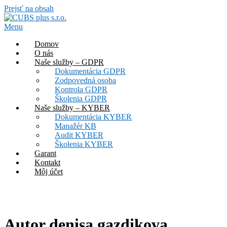
Prejsť na obsah
Menu
Domov
O nás
Naše služby – GDPR
Dokumentácia GDPR
Zodpovedná osoba
Kontrola GDPR
Školenia GDPR
Naše služby – KYBER
Dokumentácia KYBER
Manažér KB
Audit KYBER
Školenia KYBER
Garant
Kontakt
Môj účet
Autor
denisa.gazdikova