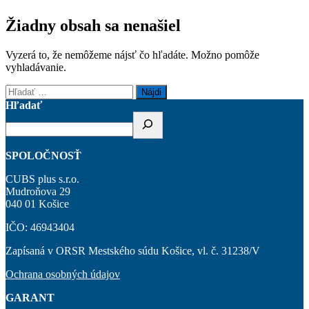
Žiadny obsah sa nenašiel
Vyzerá to, že nemôžeme nájsť čo hľadáte. Možno pomôže
vyhladávanie.
Hľadať:
Hľadať
SPOLOČNOSŤ
CUBS plus s.r.o.
Mudroňova 29
040 01 Košice
IČO: 46943404
Zapísaná v ORSR Mestského súdu Košice, vl. č. 31238/V
Ochrana osobných údajov
GARANT