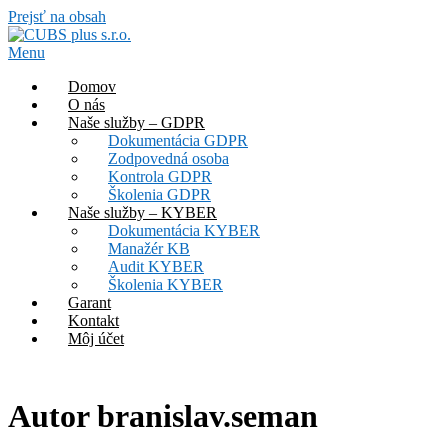
Prejsť na obsah
Menu
Domov
O nás
Naše služby – GDPR
Dokumentácia GDPR
Zodpovedná osoba
Kontrola GDPR
Školenia GDPR
Naše služby – KYBER
Dokumentácia KYBER
Manažér KB
Audit KYBER
Školenia KYBER
Garant
Kontakt
Môj účet
Autor
branislav.seman