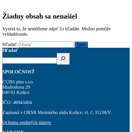
Žiadny obsah sa nenašiel
Vyzerá to, že nemôžeme nájsť čo hľadáte. Možno pomôže
vyhladávanie.
Hľadať:
Hľadať
SPOLOČNOSŤ
CUBS plus s.r.o.
Mudroňova 29
040 01 Košice
IČO: 46943404
Zapísaná v ORSR Mestského súdu Košice, vl. č. 31238/V
Ochrana osobných údajov