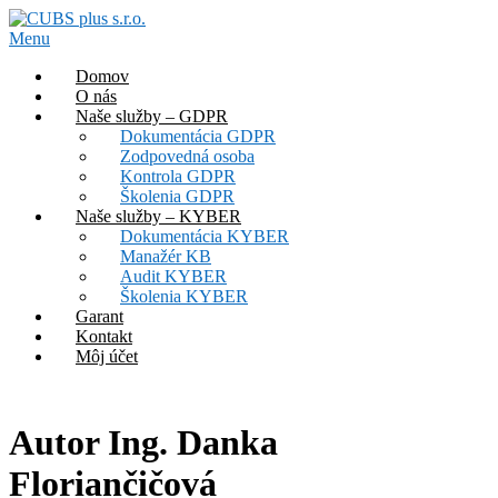
Prejsť
na
Menu
obsah
Domov
O nás
Naše služby – GDPR
Dokumentácia GDPR
Zodpovedná osoba
Kontrola GDPR
Školenia GDPR
Naše služby – KYBER
Dokumentácia KYBER
Manažér KB
Audit KYBER
Školenia KYBER
Garant
Kontakt
Môj účet
Autor
Ing. Danka
Floriančičová