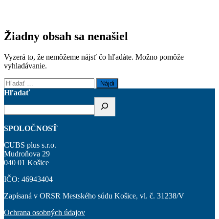
Žiadny obsah sa nenašiel
Vyzerá to, že nemôžeme nájsť čo hľadáte. Možno pomôže
vyhladávanie.
Hľadať:
Hľadať
SPOLOČNOSŤ
CUBS plus s.r.o.
Mudroňova 29
040 01 Košice
IČO: 46943404
Zapísaná v ORSR Mestského súdu Košice, vl. č. 31238/V
Ochrana osobných údajov