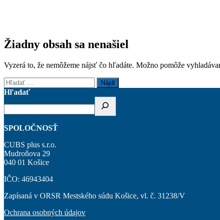
Žiadny obsah sa nenašiel
Vyzerá to, že nemôžeme nájsť čo hľadáte. Možno pomôže vyhladávan
Hľadať:
Hľadať
SPOLOČNOSŤ
CUBS plus s.r.o.
Mudroňova 29
040 01 Košice
IČO: 46943404
Zapísaná v ORSR Mestského súdu Košice, vl. č. 31238/V
Ochrana osobných údajov