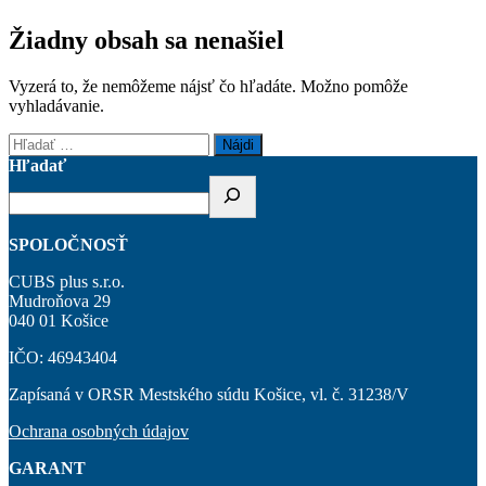
Žiadny obsah sa nenašiel
Vyzerá to, že nemôžeme nájsť čo hľadáte. Možno pomôže
vyhladávanie.
Hľadať:
Hľadať
SPOLOČNOSŤ
CUBS plus s.r.o.
Mudroňova 29
040 01 Košice
IČO: 46943404
Zapísaná v ORSR Mestského súdu Košice, vl. č. 31238/V
Ochrana osobných údajov
GARANT