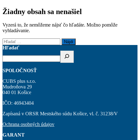
Žiadny obsah sa nenašiel
Vyzerá to, že nemôžeme nájsť čo hľadáte. Možno pomôže
vyhladávanie.
Hľadať:
Hľadať
SPOLOČNOSŤ
CUBS plus s.r.o.
Mudroňova 29
040 01 Košice
IČO: 46943404
Zapísaná v ORSR Mestského súdu Košice, vl. č. 31238/V
Ochrana osobných údajov
GARANT