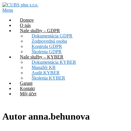
Prejsť
na
Menu
obsah
Domov
O nás
Naše služby – GDPR
Dokumentácia GDPR
Zodpovedná osoba
Kontrola GDPR
Školenia GDPR
Naše služby – KYBER
Dokumentácia KYBER
Manažér KB
Audit KYBER
Školenia KYBER
Garant
Kontakt
Môj účet
Autor
anna.behunova