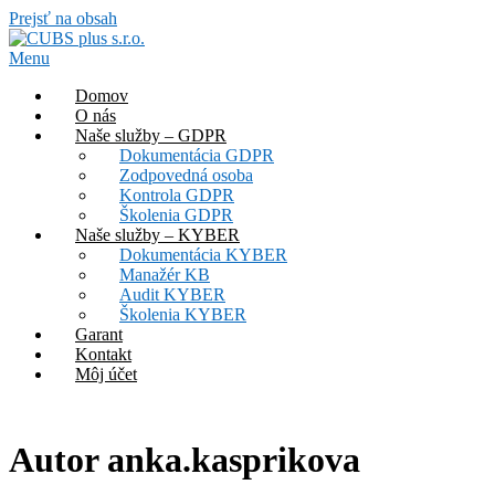
Prejsť na obsah
Menu
Domov
O nás
Naše služby – GDPR
Dokumentácia GDPR
Zodpovedná osoba
Kontrola GDPR
Školenia GDPR
Naše služby – KYBER
Dokumentácia KYBER
Manažér KB
Audit KYBER
Školenia KYBER
Garant
Kontakt
Môj účet
Autor
anka.kasprikova