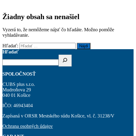
Žiadny obsah sa nenašiel
Vyzerá to, že nemôžeme nájsť čo hľadáte. Možno pomôže
vyhladávanie.
Hľadať:
Hľadať
SPOLOČNOSŤ
CUBS plus s.r.o.
Mudroňova 29
040 01 Košice
IČO: 46943404
Zapísaná v ORSR Mestského súdu Košice, vl. č. 31238/V
Ochrana osobných údajov