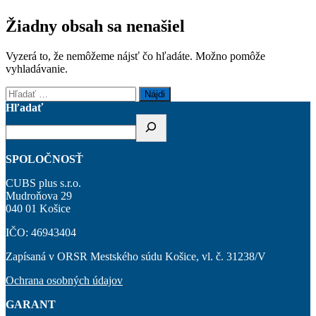
Žiadny obsah sa nenašiel
Vyzerá to, že nemôžeme nájsť čo hľadáte. Možno pomôže
vyhladávanie.
Hľadať:
Hľadať
SPOLOČNOSŤ
CUBS plus s.r.o.
Mudroňova 29
040 01 Košice
IČO: 46943404
Zapísaná v ORSR Mestského súdu Košice, vl. č. 31238/V
Ochrana osobných údajov
GARANT