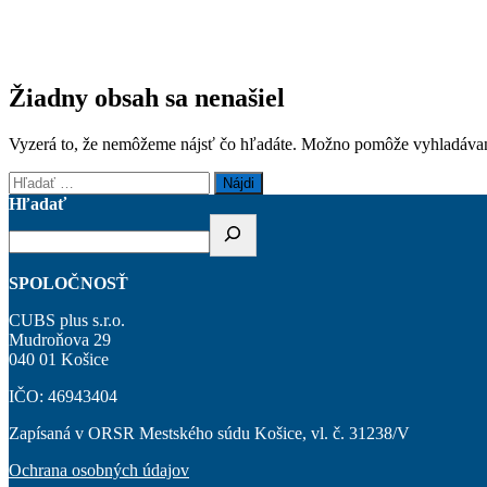
Žiadny obsah sa nenašiel
Vyzerá to, že nemôžeme nájsť čo hľadáte. Možno pomôže vyhladávan
Hľadať:
Hľadať
SPOLOČNOSŤ
CUBS plus s.r.o.
Mudroňova 29
040 01 Košice
IČO: 46943404
Zapísaná v ORSR Mestského súdu Košice, vl. č. 31238/V
Ochrana osobných údajov