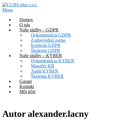
Prejsť
na
Menu
obsah
Domov
O nás
Naše služby – GDPR
Dokumentácia GDPR
Zodpovedná osoba
Kontrola GDPR
Školenia GDPR
Naše služby – KYBER
Dokumentácia KYBER
Manažér KB
Audit KYBER
Školenia KYBER
Garant
Kontakt
Môj účet
Autor
alexander.lacny