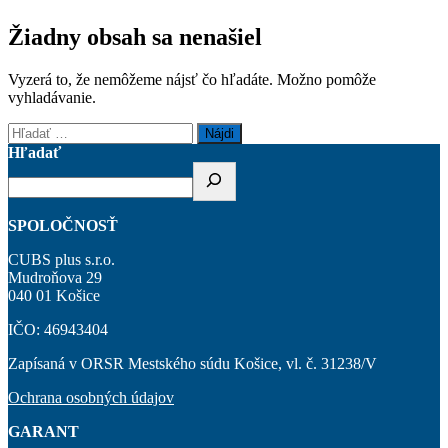
Žiadny obsah sa nenašiel
Vyzerá to, že nemôžeme nájsť čo hľadáte. Možno pomôže
vyhladávanie.
Hľadať:
Hľadať
SPOLOČNOSŤ
CUBS plus s.r.o.
Mudroňova 29
040 01 Košice
IČO: 46943404
Zapísaná v ORSR Mestského súdu Košice, vl. č. 31238/V
Ochrana osobných údajov
GARANT