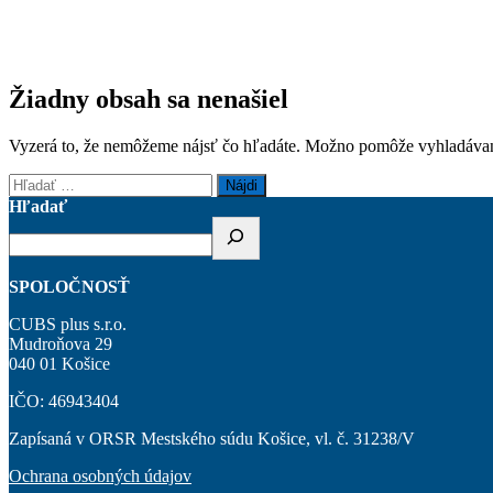
Žiadny obsah sa nenašiel
Vyzerá to, že nemôžeme nájsť čo hľadáte. Možno pomôže vyhladávan
Hľadať:
Hľadať
SPOLOČNOSŤ
CUBS plus s.r.o.
Mudroňova 29
040 01 Košice
IČO: 46943404
Zapísaná v ORSR Mestského súdu Košice, vl. č. 31238/V
Ochrana osobných údajov