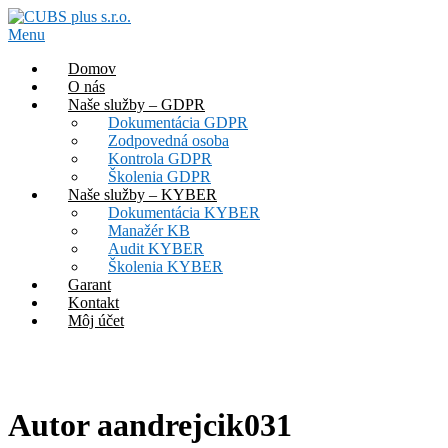
Prejsť
na
Menu
obsah
Domov
O nás
Naše služby – GDPR
Dokumentácia GDPR
Zodpovedná osoba
Kontrola GDPR
Školenia GDPR
Naše služby – KYBER
Dokumentácia KYBER
Manažér KB
Audit KYBER
Školenia KYBER
Garant
Kontakt
Môj účet
Autor
aandrejcik031