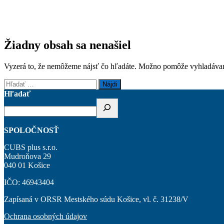
Žiadny obsah sa nenašiel
Vyzerá to, že nemôžeme nájsť čo hľadáte. Možno pomôže vyhladávan
Hľadať:
Hľadať
SPOLOČNOSŤ
CUBS plus s.r.o.
Mudroňova 29
040 01 Košice
IČO: 46943404
Zapísaná v ORSR Mestského súdu Košice, vl. č. 31238/V
Ochrana osobných údajov