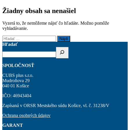
Žiadny obsah sa nenašiel
Vyzerá to, že nemôžeme nájsť čo hľadáte. Možno pomôže
vyhladávanie.
Hľadať:
Hľadať
SPOLOČNOSŤ
CUBS plus s.r.o.
Mudroňova 29
040 01 Košice
IČO: 46943404
Zapísaná v ORSR Mestského súdu Košice, vl. č. 31238/V
Ochrana osobných údajov
GARANT