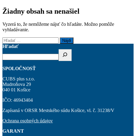
Žiadny obsah sa nenašiel
Vyzerá to, že nemôžeme nájsť čo hľadáte. Možno pomôže
vyhladávanie.
Hľadať:
Hľadať
SPOLOČNOSŤ
CUBS plus s.r.o.
Mudroňova 29
040 01 Košice
IČO: 46943404
Zapísaná v ORSR Mestského súdu Košice, vl. č. 31238/V
Ochrana osobných údajov
GARANT