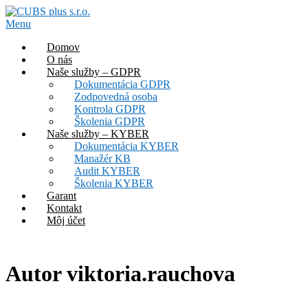
Prejsť
na
Menu
obsah
Domov
O nás
Naše služby – GDPR
Dokumentácia GDPR
Zodpovedná osoba
Kontrola GDPR
Školenia GDPR
Naše služby – KYBER
Dokumentácia KYBER
Manažér KB
Audit KYBER
Školenia KYBER
Garant
Kontakt
Môj účet
Autor
viktoria.rauchova