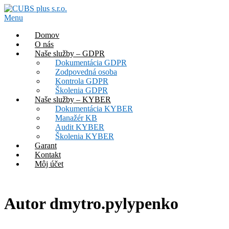
Prejsť
na
Menu
obsah
Domov
O nás
Naše služby – GDPR
Dokumentácia GDPR
Zodpovedná osoba
Kontrola GDPR
Školenia GDPR
Naše služby – KYBER
Dokumentácia KYBER
Manažér KB
Audit KYBER
Školenia KYBER
Garant
Kontakt
Môj účet
Autor
dmytro.pylypenko