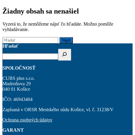
Žiadny obsah sa nenašiel
Vyzerá to, že nemôžeme nájsť čo hľadáte. Možno pomôže
vyhladávanie.
Hľadať:
Hľadať
SPOLOČNOSŤ
CUBS plus s.r.o.
Mudroňova 29
040 01 Košice
IČO: 46943404
Zapísaná v ORSR Mestského súdu Košice, vl. č. 31238/V
Ochrana osobných údajov
GARANT