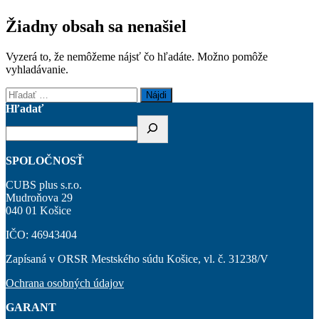
Žiadny obsah sa nenašiel
Vyzerá to, že nemôžeme nájsť čo hľadáte. Možno pomôže
vyhladávanie.
Hľadať:
Hľadať
SPOLOČNOSŤ
CUBS plus s.r.o.
Mudroňova 29
040 01 Košice
IČO: 46943404
Zapísaná v ORSR Mestského súdu Košice, vl. č. 31238/V
Ochrana osobných údajov
GARANT