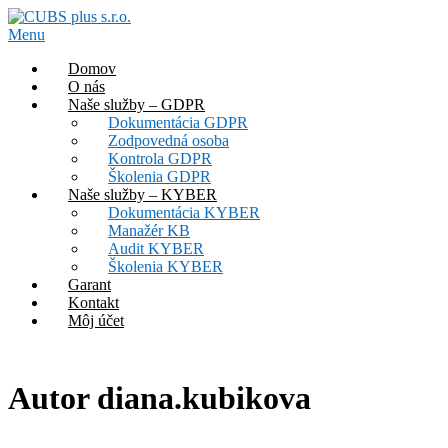
Prejsť
na
Menu
obsah
Domov
O nás
Naše služby – GDPR
Dokumentácia GDPR
Zodpovedná osoba
Kontrola GDPR
Školenia GDPR
Naše služby – KYBER
Dokumentácia KYBER
Manažér KB
Audit KYBER
Školenia KYBER
Garant
Kontakt
Môj účet
Autor
diana.kubikova