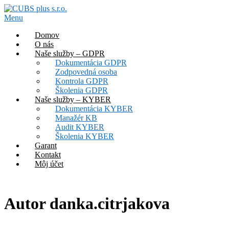
Prejsť
na
Menu
obsah
Domov
O nás
Naše služby – GDPR
Dokumentácia GDPR
Zodpovedná osoba
Kontrola GDPR
Školenia GDPR
Naše služby – KYBER
Dokumentácia KYBER
Manažér KB
Audit KYBER
Školenia KYBER
Garant
Kontakt
Môj účet
Autor
danka.citrjakova