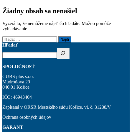
Žiadny obsah sa nenašiel
Vyzerá to, že nemôžeme nájsť čo hľadáte. Možno pomôže
vyhladávanie.
Hľadať:
Hľadať
SPOLOČNOSŤ
CUBS plus s.r.o.
Mudroňova 29
040 01 Košice
IČO: 46943404
Zapísaná v ORSR Mestského súdu Košice, vl. č. 31238/V
Ochrana osobných údajov
GARANT