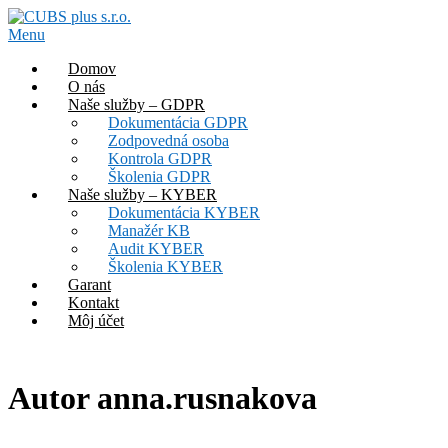
Prejsť
na
Menu
obsah
Domov
O nás
Naše služby – GDPR
Dokumentácia GDPR
Zodpovedná osoba
Kontrola GDPR
Školenia GDPR
Naše služby – KYBER
Dokumentácia KYBER
Manažér KB
Audit KYBER
Školenia KYBER
Garant
Kontakt
Môj účet
Autor
anna.rusnakova