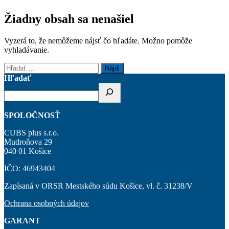
Žiadny obsah sa nenašiel
Vyzerá to, že nemôžeme nájsť čo hľadáte. Možno pomôže
vyhladávanie.
Hľadať:
Hľadať
SPOLOČNOSŤ
CUBS plus s.r.o.
Mudroňova 29
040 01 Košice
IČO: 46943404
Zapísaná v ORSR Mestského súdu Košice, vl. č. 31238/V
Ochrana osobných údajov
GARANT