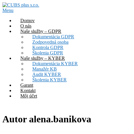
Prejsť
na
Menu
obsah
Domov
O nás
Naše služby – GDPR
Dokumentácia GDPR
Zodpovedná osoba
Kontrola GDPR
Školenia GDPR
Naše služby – KYBER
Dokumentácia KYBER
Manažér KB
Audit KYBER
Školenia KYBER
Garant
Kontakt
Môj účet
Autor
alena.banikova