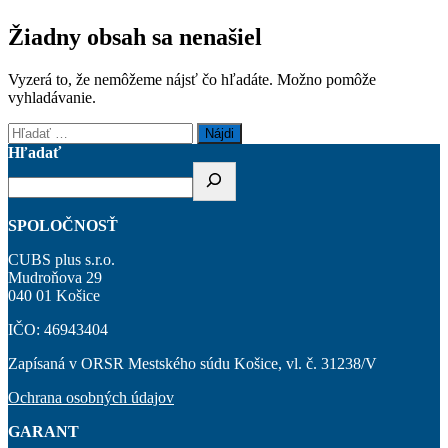
Žiadny obsah sa nenašiel
Vyzerá to, že nemôžeme nájsť čo hľadáte. Možno pomôže
vyhladávanie.
Hľadať:
Hľadať
SPOLOČNOSŤ
CUBS plus s.r.o.
Mudroňova 29
040 01 Košice
IČO: 46943404
Zapísaná v ORSR Mestského súdu Košice, vl. č. 31238/V
Ochrana osobných údajov
GARANT